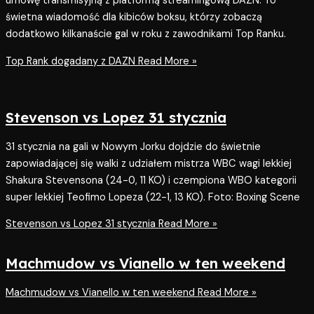
umowę transmisyjną z platformą streamingową DAZN. To
świetna wiadomość dla kibiców boksu, którzy zobaczą
dodatkowo kilkanaście gal w roku z zawodnikami Top Ranku.
Top Rank dogadany z DAZN
Read More »
Stevenson vs Lopez 31 stycznia
31 stycznia na gali w Nowym Jorku dojdzie do świetnie
zapowiadającej się walki z udziałem mistrza WBC wagi lekkiej
Shakura Stevensona (24-0, 11 KO) i czempiona WBO kategorii
super lekkiej Teofimo Lopeza (22-1, 13 KO). Foto: Boxing Scene
Stevenson vs Lopez 31 stycznia
Read More »
Machmudow vs Vianello w ten weekend
Machmudow vs Vianello w ten weekend
Read More »