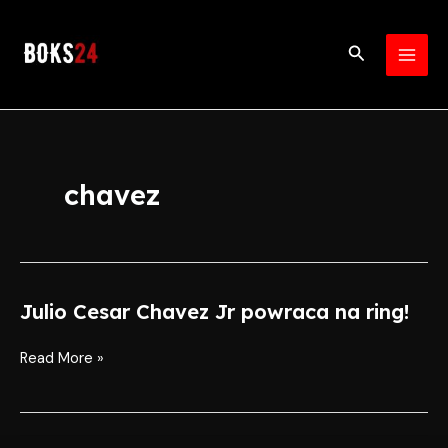
Skip
MAI
to
Search
MEN
content
chavez
Julio Cesar Chavez Jr powraca na ring!
Julio
Cesar
Chavez
Read More »
Jr
powraca
na