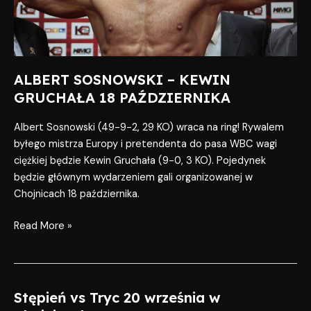
PAŹDZIERNIKA
ALBERT SOSNOWSKI – KEWIN
GRUCHAŁA 18 PAŹDZIERNIKA
Albert Sosnowski (49-9-2, 29 KO) wraca na ring! Rywalem
byłego mistrza Europy i pretendenta do pasa WBC wagi
ciężkiej będzie Kewin Gruchała (9-0, 3 KO). Pojedynek
będzie głównym wydarzeniem gali organizowanej w
Chojnicach 18 października.
Read More »
Stępień vs Tryc 20 września w
Stępień