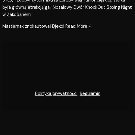
9 KO) i zdobył tytuł mistrza Europy wagi junior ciężkiej. Walka
była główną atrakcją gali Nosalowy Dwór KnockOut Boxing Night
w Zakopanem.
Masternak znokautował Djeko!
Read More »
Polityka prywatności
Regulamin