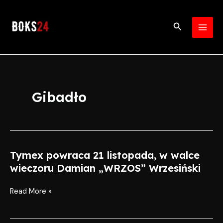
Skip
MAI
to
Search
MEN
content
Gibadło
Tymex powraca 21 listopada, w walce
Tymex
powraca
wieczoru Damian „WRZOS” Wrzesiński
21
listopada,
Read More »
w
walce