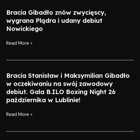
wieczoru
Damian
Bracia Gibadło znów zwycięscy,
Bracia
„WRZOS”
Gibadło
wygrana Plądra i udany debiut
Wrzesiński
znów
Nowickiego
zwycięscy,
wygrana
Read More »
Plądra
i
udany
debiut
Bracia Stanisław i Maksymilian Gibadło
Bracia
Nowickiego
Stanisław
w oczekiwaniu na swój zawodowy
i
debiut. Gala B.ILO Boxing Night 26
Maksymilian
października w Lublinie!
Gibadło
w
Read More »
oczekiwaniu
na
swój