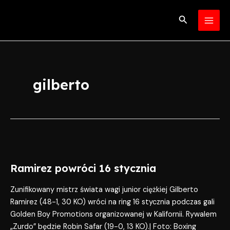
Skip
MAI
to
Search
MEN
content
gilberto
Ramirez
powróci
Ramirez powróci 16 stycznia
16
stycznia
Zunifikowany mistrz świata wagi junior ciężkiej Gilberto
Ramirez (48-1, 30 KO) wróci na ring 16 stycznia podczas gali
Golden Boy Promotions organizowanej w Kalifornii. Rywalem
„Zurdo” będzie Robin Safar (19-0, 13 KO).| Foto: Boxing