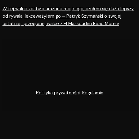
W tej walce zostało urażone moje ego, czułem się dużo lepszy
od rywala, lekceważyłem go – Patryk Szymański o swojej
ostatniej, przegranej walce z El Massoudim
Read More »
Polityka prywatności
Regulamin