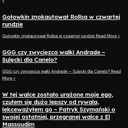
»
Gołowkin znokautował Rollsa w czwartej
rundzie
Gołowkin znokautował Rollsa w czwartej rundzie
Read More »
GGG czy zwycięzca walki Andrade –
Sulęcki dla Canelo?
GGG czy zwycięzca walki Andrade – Sulęcki dla Canelo?
Read
More »
W tej walce zostało urażone moje ego,
czułem się dużo lepszy od rywala,
lekceważyłem go – Patryk Szymański o
swojej ostatniej, przegranej walce z El
Massoudim