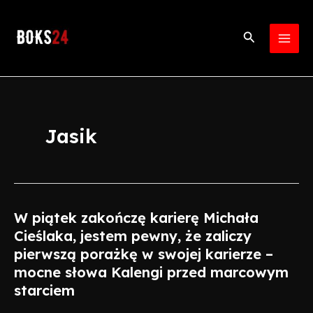
Skip
MAI
to
Search
MEN
content
Jasik
W piątek zakończę karierę Michała
W
piątek
Cieślaka, jestem pewny, że zaliczy
zakończę
pierwszą porażkę w swojej karierze –
karierę
mocne słowa Kalengi przed marcowym
Michała
starciem
Cieślaka,