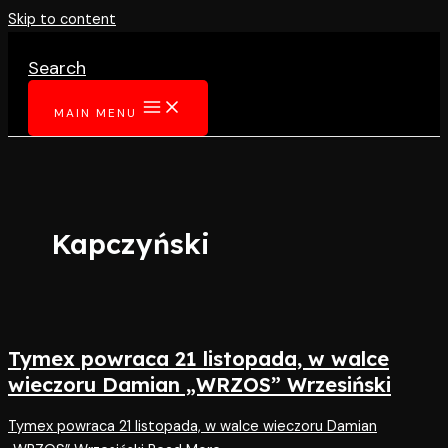
Skip to content
Search
MAIN MENU
Kapczyński
Tymex powraca 21 listopada, w walce
wieczoru Damian „WRZOS” Wrzesiński
Tymex powraca 21 listopada, w walce wieczoru Damian