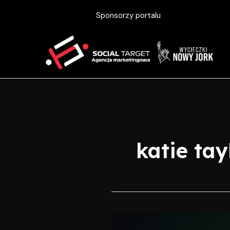
Skip
Sponsorzy portalu
to
content
katie tay
Taylor