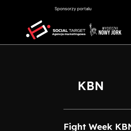
Skip
Sponsorzy portalu
to
content
KBN
Fight Week KBN
Fight