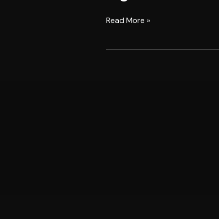
Week
KBN15
Read More »
Szpilka
vs
Różański