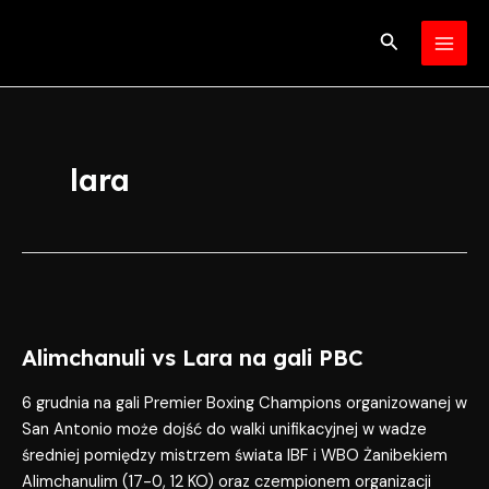
Skip
MAI
to
Search
MEN
content
lara
Alimchanuli
vs
Alimchanuli vs Lara na gali PBC
Lara
na
6 grudnia na gali Premier Boxing Champions organizowanej w
gali
San Antonio może dojść do walki unifikacyjnej w wadze
PBC
średniej pomiędzy mistrzem świata IBF i WBO Żanibekiem
Alimchanulim (17-0, 12 KO) oraz czempionem organizacji