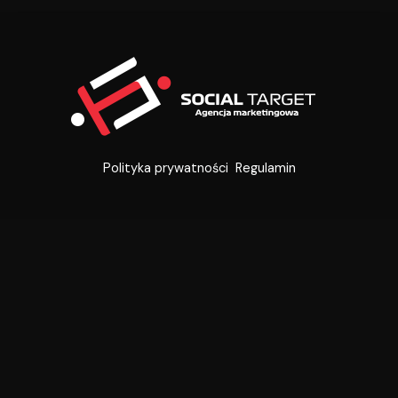
Lerena
17
września
w
RPA
Polityka prywatności
Regulamin