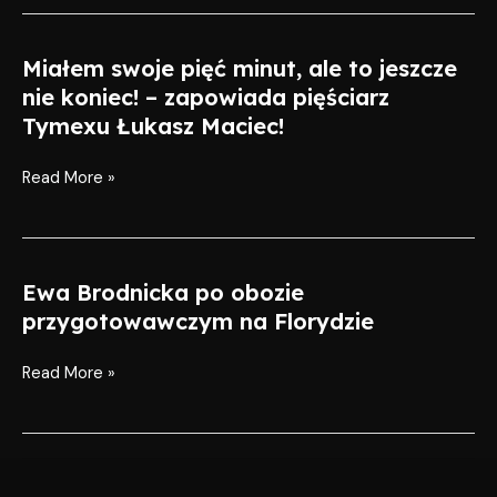
swój
zawodowy
Miałem swoje pięć minut, ale to jeszcze
Miałem
debiut.
swoje
nie koniec! – zapowiada pięściarz
Gala
pięć
Tymexu Łukasz Maciec!
B.ILO
minut,
Boxing
ale
Read More »
Night
to
26
jeszcze
października
nie
w
koniec!
Ewa Brodnicka po obozie
Ewa
Lublinie!
–
Brodnicka
przygotowawczym na Florydzie
zapowiada
po
pięściarz
obozie
Read More »
Tymexu
przygotowawczym
Łukasz
na
Maciec!
Florydzie