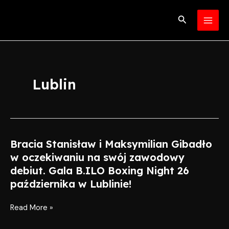
Skip
MAI
to
Search
MEN
content
Lublin
Bracia Stanisław i Maksymilian Gibadło
Bracia
Stanisław
w oczekiwaniu na swój zawodowy
i
debiut. Gala B.ILO Boxing Night 26
Maksymilian
października w Lublinie!
Gibadło
w
Read More »
oczekiwaniu
na