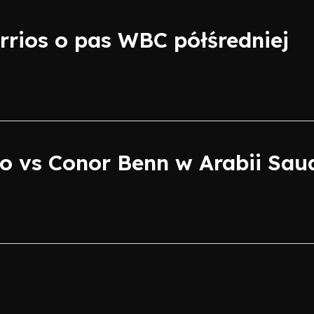
rrios o pas WBC półśredniej
 vs Conor Benn w Arabii Saud