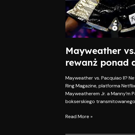
Mayweather vs.
rewanż ponad d
Mayweather vs. Pacquiao II? Ne
Ring Magazine, platforma Netf
Mayweatherem Jr. a Manny’m Pa
bokserskiego transmitowanego 
Read More »