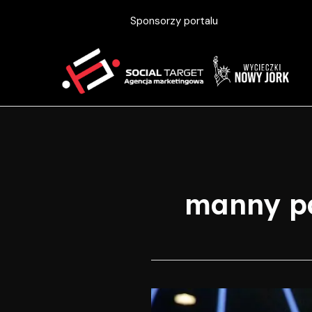
Skip
Sponsorzy portalu
to
content
manny p
Mayweather