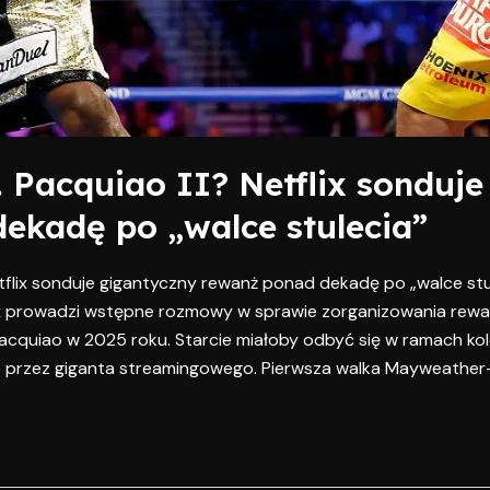
 Pacquiao II? Netflix sonduje
ekadę po „walce stulecia”
tflix sonduje gigantyczny rewanż ponad dekadę po „walce st
lix prowadzi wstępne rozmowy w sprawie zorganizowania rew
cquiao w 2025 roku. Starcie miałoby odbyć się w ramach kol
przez giganta streamingowego. Pierwsza walka Mayweather–