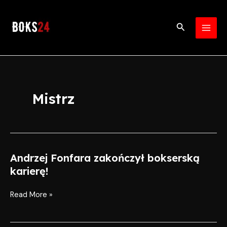
Skip
MAI
to
Search
MEN
content
Mistrz
Andrzej Fonfara zakończył bokserską
Andrzej
Fonfara
karierę!
zakończył
bokserską
Read More »
karierę!