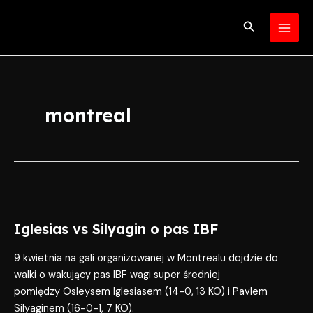
Skip
MAI
to
Search
MEN
content
montreal
Iglesias
vs
Iglesias vs Silyagin o pas IBF
Silyagin
o
9 kwietnia na gali organizowanej w Montrealu dojdzie do
pas
walki o wakujący pas IBF wagi super średniej
IBF
pomiędzy Osleysem Iglesiasem (14-0, 13 KO) i Pavlem
Silyaginem (16-0-1, 7 KO).