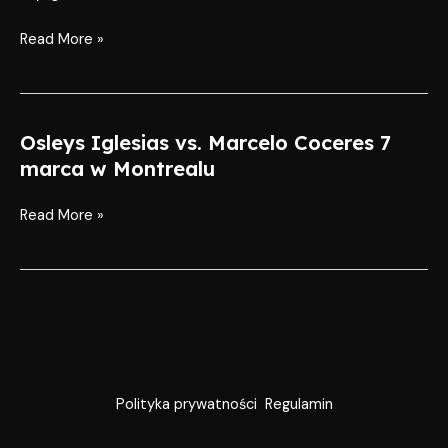
Read More »
Osleys Iglesias vs. Marcelo Coceres 7
Osleys
Iglesias
marca w Montrealu
vs.
Marcelo
Read More »
Coceres
7
marca
w
Montrealu
Polityka prywatności
Regulamin