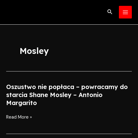
Skip
MAI
to
Search
MEN
content
Mosley
Oszustwo nie popłaca – powracamy do
Oszustwo
nie
starcia Shane Mosley – Antonio
popłaca
Margarito
–
powracamy
Read More »
do
starcia
Shane