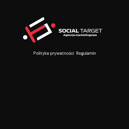
Mosley
–
Antonio
Margarito
Polityka prywatności
Regulamin