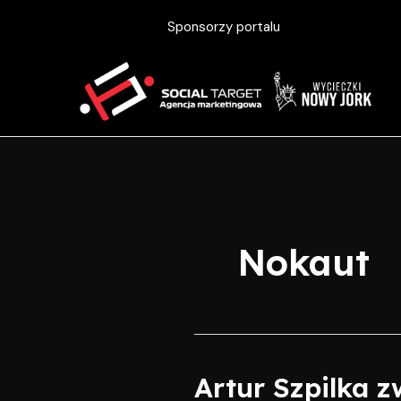
Skip
Sponsorzy portalu
to
content
Nokaut
Artur Szpilka 
Artur