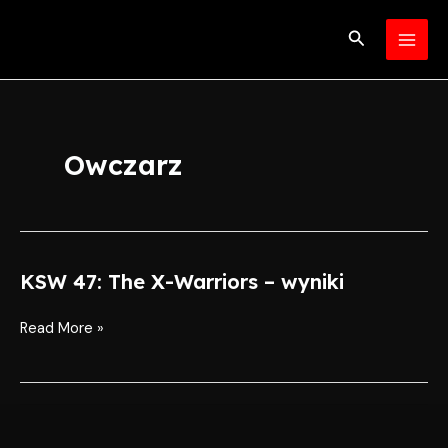
Skip
MAI
to
Search
MEN
content
Owczarz
KSW 47: The X-Warriors – wyniki
KSW
47:
The
Read More »
X-
Warriors
–
wyniki