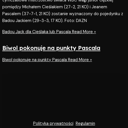
tymczasowe mistrzostwo świata WBC wagi junior ciężkiej
pomiędzy Michałem Cieślakiem (27-2, 21 KO) i Jeanem
Pascalem (37-7-1, 21 KO) zostanie wyznaczony do pojedynku z
Badou Jackiem (29-3-3, 17 KO). Foto: DAZN
Badou Jack dla Cieślaka lub Pascala
Read More »
Biwol pokonuje na punkty Pascala
Biwol pokonuje na punkty Pascala
Read More »
Polityka prywatności
Regulamin