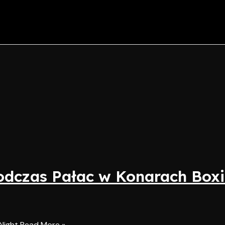
odczas Pałac w Konarach Box
Night
Read More »