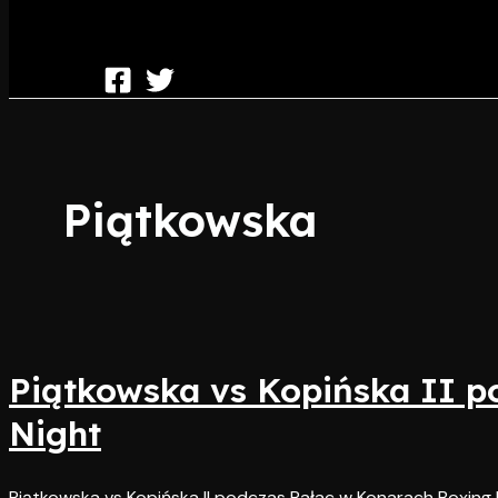
Piątkowska
Piątkowska vs Kopińska II p
Night
Piątkowska vs Kopińska II podczas Pałac w Konarach Boxing 