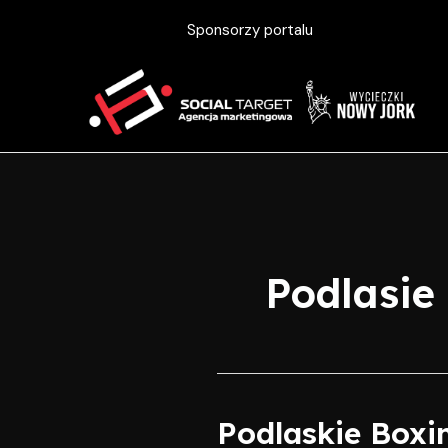
Skip
Sponsorzy portalu
to
content
Podlasie
Podlaskie Boxi
Podlaskie