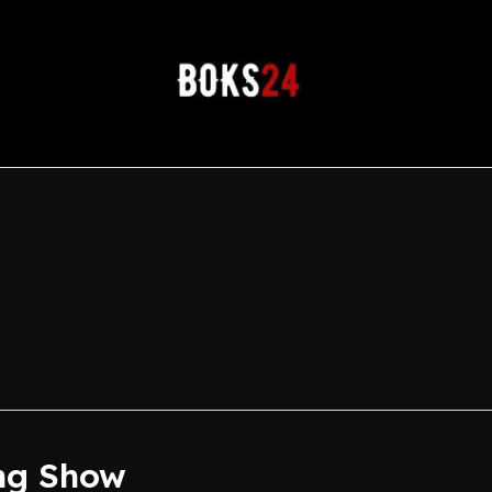
ng Show