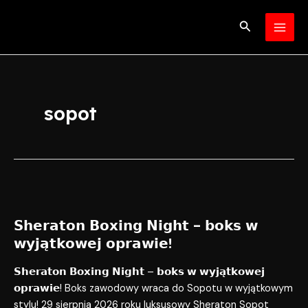
Skip
MAI
to
Search
MEN
content
sopot
𝗦𝗵𝗲𝗿𝗮𝘁𝗼𝗻
𝗕𝗼𝘅𝗶𝗻𝗴
𝗦𝗵𝗲𝗿𝗮𝘁𝗼𝗻 𝗕𝗼𝘅𝗶𝗻𝗴 𝗡𝗶𝗴𝗵𝘁 – 𝗯𝗼𝗸𝘀 𝘄
𝗡𝗶𝗴𝗵𝘁
𝘄𝘆𝗷𝗮̨𝘁𝗸𝗼𝘄𝗲𝗷 𝗼𝗽𝗿𝗮𝘄𝗶𝗲!
–
𝗯𝗼𝗸𝘀
𝗦𝗵𝗲𝗿𝗮𝘁𝗼𝗻 𝗕𝗼𝘅𝗶𝗻𝗴 𝗡𝗶𝗴𝗵𝘁 – 𝗯𝗼𝗸𝘀 𝘄 𝘄𝘆𝗷𝗮̨𝘁𝗸𝗼𝘄𝗲𝗷
𝘄
𝗼𝗽𝗿𝗮𝘄𝗶𝗲! Boks zawodowy wraca do Sopotu w wyjątkowym
𝘄𝘆𝗷𝗮̨𝘁𝗸𝗼𝘄𝗲𝗷
stylu! 29 sierpnia 2026 roku luksusowy Sheraton Sopot
𝗼𝗽𝗿𝗮𝘄𝗶𝗲!