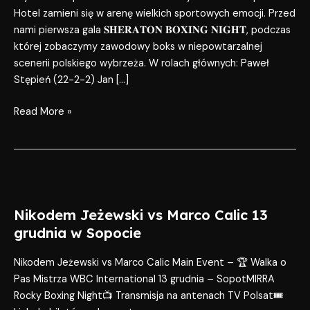
Hotel zamieni się w arenę wielkich sportowych emocji. Przed
nami pierwsza gala 𝐒𝐇𝐄𝐑𝐀𝐓𝐎𝐍 𝐁𝐎𝐗𝐈𝐍𝐆 𝐍𝐈𝐆𝐇𝐓, podczas
której zobaczymy zawodowy boks w niepowtarzalnej
scenerii polskiego wybrzeża. W rolach głównych: Paweł
Stępień (22-2-2) Jan […]
Read More »
Nikodem
Jeżewski
Nikodem Jeżewski vs Marco Calic 13
vs
grudnia w Sopocie
Marco
Calic
Nikodem Jeżewski vs Marco Calic Main Event – 🏆 Walka o
13
Pas Mistrza WBC International 13 grudnia – SopotMIRRA
grudnia
Rocky Boxing Night📺 Transmisja na antenach TV Polsat🎟
w