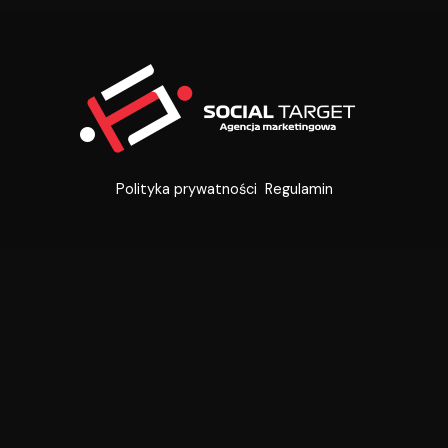
się
zwiastun
„Fightera”
Polityka prywatności
Regulamin