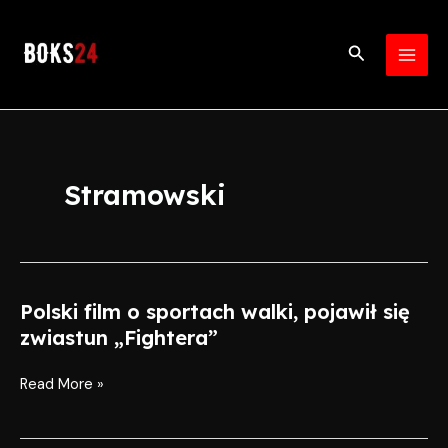
Skip
MAI
to
Search
MEN
content
Stramowski
Polski film o sportach walki, pojawił się
Polski
film
zwiastun „Fightera”
o
sportach
Read More »
walki,
pojawił