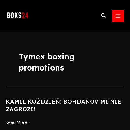
Skip
MAI
to
Search
MEN
content
Tymex boxing
promotions
KAMIL KUŹDZIEŃ: BOHDANOV MI NIE
KAMIL
KUŹDZIEŃ:
ZAGROZI!
BOHDANOV
MI
Read More »
NIE