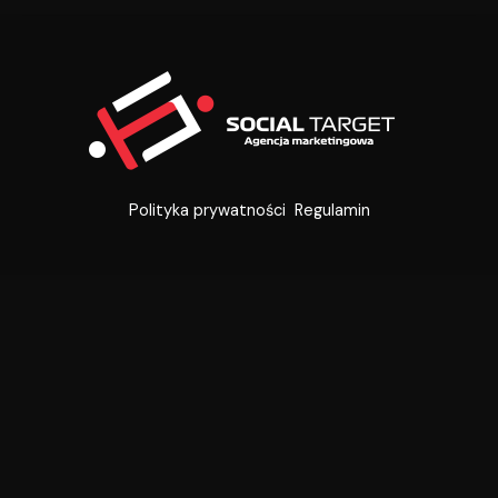
czerwca
w
PPV
Polityka prywatności
Regulamin