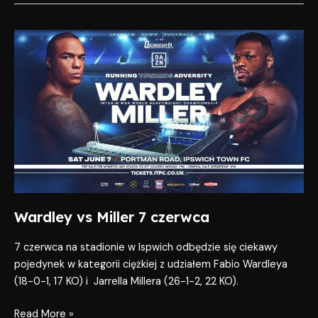
Wardley
vs
Miller
7
czerwca
Wardley vs Miller 7 czerwca
7 czerwca na stadionie w Ispwich odbędzie się ciekawy
pojedynek w kategorii ciężkiej z udziałem Fabio Wardleya
(18-0-1, 17 KO) i Jarrella Millera (26-1-2, 22 KO).
Read More »