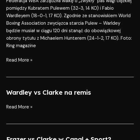
Federacja WBA zarządziła walkę o „zwykły” pas wagi ciężkiej
pomiędzy Kubratem Pulewem (32-3, 14 KO) i Fabio
Wardleyem (18-0-1, 17 KO). Zgodnie ze stanowiskiem World
Boxing Association zwycięzca starcia Pulew – Warldey
będzie musiał w ciągu 120 dni stanąć do obowiązkowej
obrony tytułu z Michaelem Hunterem (24-1-2, 17 KO). Foto:
Ring magazine
Read More »
Wardley vs Clarke na remis
Wardley
vs
Clarke
Read More »
na
remis
Frazer vs Clarke w Canal + Sport2
Frazer