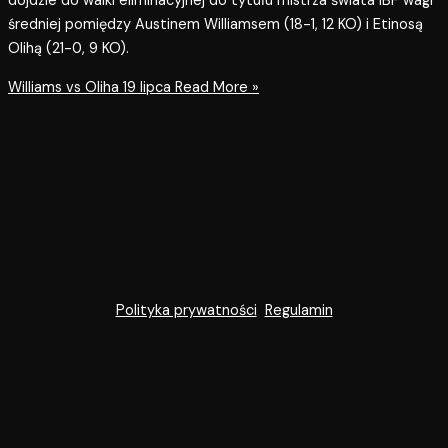
dojdzie do walki eliminacyjnej do tytułu mistrza świata IBF wagi
średniej pomiędzy Austinem Williamsem (18-1, 12 KO) i Etinosą
Olihą (21-0, 9 KO).
Williams vs Oliha 19 lipca
Read More »
Polityka prywatności
Regulamin