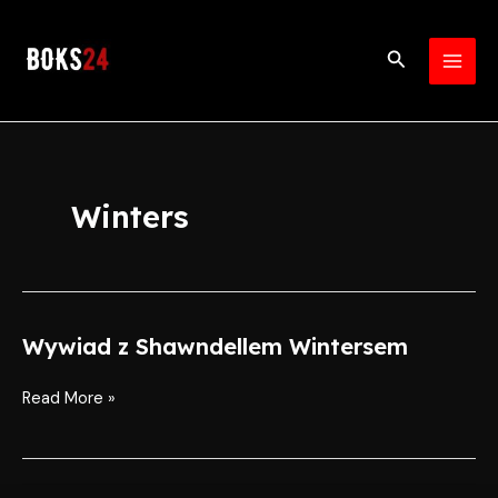
Skip
MAI
to
Search
MEN
content
Winters
Wywiad z Shawndellem Wintersem
Wywiad
z
Shawndellem
Read More »
Wintersem