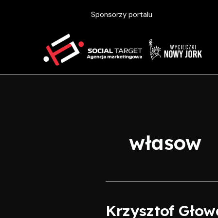
Skip
Sponsorzy portalu
to
content
własow
Krzysztof Głow
Krzysztof