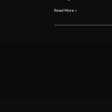
Głowacki
ponownie
Read More »
mistrzem
świata!