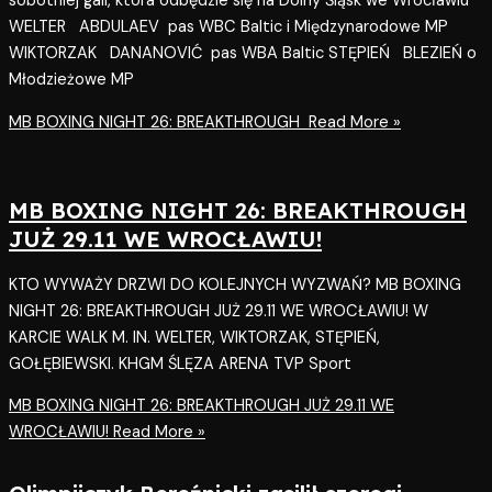
sobotniej gali, która odbędzie się na Dolny Śląsk we Wrocławiu
WELTER ABDULAEV pas WBC Baltic i Międzynarodowe MP
WIKTORZAK DANANOVIĆ pas WBA Baltic STĘPIEŃ BLEZIEŃ o
Młodzieżowe MP
MB BOXING NIGHT 26: BREAKTHROUGH
Read More »
MB BOXING NIGHT 26: BREAKTHROUGH
JUŻ 29.11 WE WROCŁAWIU!
KTO WYWAŻY DRZWI DO KOLEJNYCH WYZWAŃ? MB BOXING
NIGHT 26: BREAKTHROUGH JUŻ 29.11 WE WROCŁAWIU! W
KARCIE WALK M. IN. WELTER, WIKTORZAK, STĘPIEŃ,
GOŁĘBIEWSKI. KHGM ŚLĘZA ARENA TVP Sport
MB BOXING NIGHT 26: BREAKTHROUGH JUŻ 29.11 WE
WROCŁAWIU!
Read More »