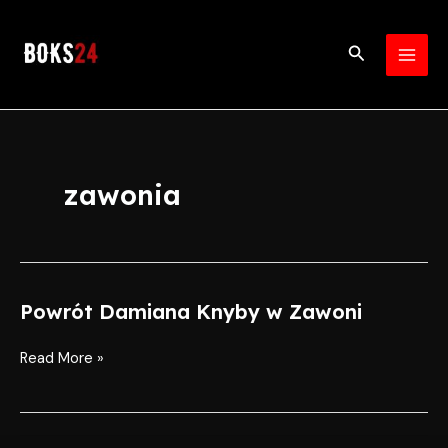
Skip
MAI
to
Search
MEN
content
zawonia
Powrót Damiana Knyby w Zawoni
Powrót
Damiana
Knyby
Read More »
w
Zawoni