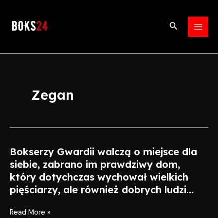
Skip
MAI
to
Search
MEN
content
Zegan
Bokserzy Gwardii walczą o miejsce dla
Bokserzy
Gwardii
siebie, zabrano im prawdziwy dom,
walczą
który dotychczas wychował wielkich
o
pięściarzy, ale również dobrych ludzi…
miejsce
dla
Read More »