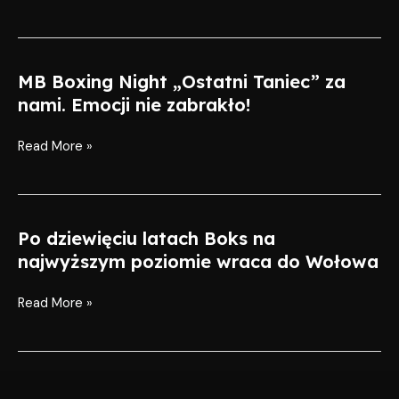
siebie,
zabrano
im
prawdziwy
MB Boxing Night „Ostatni Taniec” za
MB
dom,
Boxing
nami. Emocji nie zabrakło!
który
Night
dotychczas
„Ostatni
Read More »
wychował
Taniec”
wielkich
za
pięściarzy,
nami.
ale
Emocji
Po dziewięciu latach Boks na
Po
również
nie
dziewięciu
najwyższym poziomie wraca do Wołowa
dobrych
zabrakło!
latach
ludzi…
Boks
Read More »
na
najwyższym
poziomie
wraca