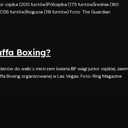
or ciężka (200 funtów)Półciężka (175 funtówŚrednia (160
(126 funtów)Kogucia (118 funtów) Foto: The Guardian
uffa Boxing?
atów do walki z mistrzem świata IBF wagi junior ciężkiej Jaie
Zuffa Boxing organizowanej w Las Vegas. Foto: Ring Magazine