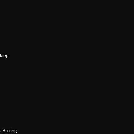
iej.
a Boxing