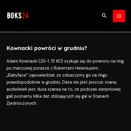
Skip
Post
MAI
to
navigation
Search
MEN
content
Kownacki powróci w grudniu?
Adam Kownacki (20-1, 15 KO) szykuje się do powrotu na ring
po marcowej porażce z Robertem Heleniusem.
„Babyface” zapowiedział, że zobaczymy go na ringu
prawdopodobnie w grudniu. Data nie jest jeszcze znana,
aczkolwiek jest duża szansa na to, że podczas sierpniowej
gali poznamy kilka dat zbliżających się gal w Stanach
Zjednoczonych.