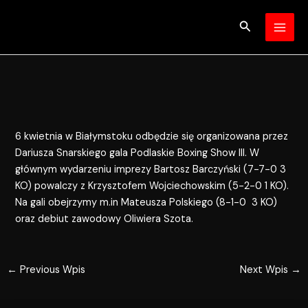
Skip
Post
MAI
to
navigation
Search
MEN
content
6 kwietnia w Białymstoku odbędzie się organizowana przez
Dariusza Snarskiego gala Podlaskie Boxing Show III. W
głównym wydarzeniu imprezy Bartosz Barczyński (7-7-0 3
KO) powalczy z Krzysztofem Wojciechowskim (5-2-0 1 KO).
Na gali obejrzymy m.in Mateusza Polskiego (8-1-0 3 KO)
oraz debiut zawodowy Oliwiera Szota.
←
Previous Wpis
Next Wpis
→