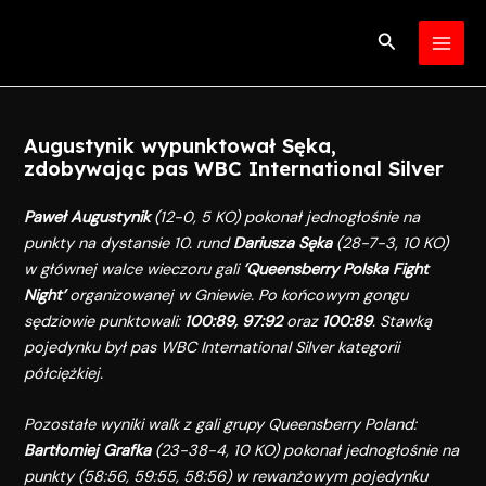
Skip
Post
MAI
to
navigation
Search
MEN
content
Augustynik wypunktował Sęka,
zdobywając pas WBC International Silver
Paweł Augustynik
(12-0, 5 KO) pokonał jednogłośnie na
punkty na dystansie 10. rund
Dariusza Sęka
(28-7-3, 10 KO)
w głównej walce wieczoru gali
’Queensberry Polska Fight
Night’
organizowanej w Gniewie. Po końcowym gongu
sędziowie punktowali:
100:89, 97:92
oraz
100:89
. Stawką
pojedynku był pas WBC International Silver kategorii
półciężkiej.
Pozostałe wyniki walk z gali grupy Queensberry Poland:
Bartłomiej Grafka
(23-38-4, 10 KO) pokonał jednogłośnie na
punkty (58:56, 59:55, 58:56) w rewanżowym pojedynku