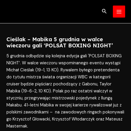
Skip
Post
MAI
to
navigation
Search
MEN
content
Cieślak – Mabika 5 grudnia w walce
wieczoru gali 'POLSAT BOXING NIGHT’
5 grudnia odbędzie się kolejna edycja gali 'POLSAT BOXING
NIGHT’. W walce wieczoru wspominanego eventu wystąpi
Michał Cieślak (19-1, 13 KO). Rywalem byłego pretendenta
do tytułu mistrza świata organizacji WBC w kategorii
cruiser będzie pięściarz pochodzący z Gabonu, Taylor
Mabika (19-6-2, 10 KO). Polak po raz ostatni walczył w
styczniu, przegrywając mistrzowski pojedynek z Ilungą
Makabu. 41-letni Mabika w swojej karierze rywalizował już z
polskimi zawodnikami – na zawodowych ringach pokonywali
go Krzysztof Głowacki, Krzysztof Włodarczyk oraz Mateusz
Masternak.