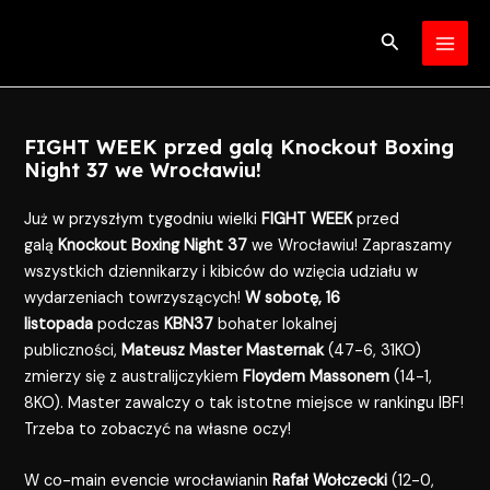
Skip
Post
MAI
to
navigation
Search
MEN
content
FIGHT WEEK przed galą Knockout Boxing
Night 37 we Wrocławiu!
Już w przyszłym tygodniu wielki
FIGHT WEEK
przed
galą
Knockout Boxing Night 37
we Wrocławiu! Zapraszamy
wszystkich dziennikarzy i kibiców do wzięcia udziału w
wydarzeniach towrzyszących!
W sobotę, 16
listopada
podczas
KBN37
bohater lokalnej
publiczności,
Mateusz Master Masternak
(47-6, 31KO)
zmierzy się z australijczykiem
Floydem Massonem
(14-1,
8KO). Master zawalczy o tak istotne miejsce w rankingu IBF!
Trzeba to zobaczyć na własne oczy!
W co-main evencie wrocławianin
Rafał Wołczecki
(12-0,