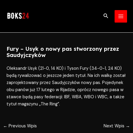
Skip
Post
MAI
to
navigation
Search
MEN
content
Fury – Usyk o nowy pas stworzony przez
Saudyjczyków
Oleksandr Usyk (21-0, 14 KO) i Tyson Fury (34-0-1, 24 KO)
będą rywalizować o jeszcze jeden tytuł. Na ich walkę został
zaprojektowany przez Saudyjczyków nowy pas. Pojedynek
obu panów już 17 lutego w Rijadzie, oprócz nowego pasa w
stawce będą pasy federacji: IBF, WBA, WBO i WBC, a także
tytuł magazynu „The Ring”.
←
Previous Wpis
Next Wpis
→