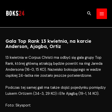
Skip
Post
MAI
to
navigation
Search
MEN
content
Gala Top Rank 13 kwietnia, na karcie
Anderson, Ajagba, Ortiz
13 kwietnia w Corpus Christi ma odbyć się gala grupy Top
Rank, której główną atrakcją będzie powrót na ring Jareda
Andersona (16-0, 15 KO). Nazwisko boksującego w wadze
ciężkiej 24-latka nie zostało jeszcze potwierdzone.
Podczas tej samej gali ma także dojść pojedynku pomiędzy
Luisem Ortizem (34-3, 29 KO) i Efe Ajagbą (19-1, 14 KO).
Foto: Skysport