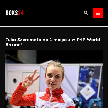
Skip
Post
MAI
to
navigation
Search
MEN
content
Julia Szeremeta na 1 miejscu w P4P World
Boxing!