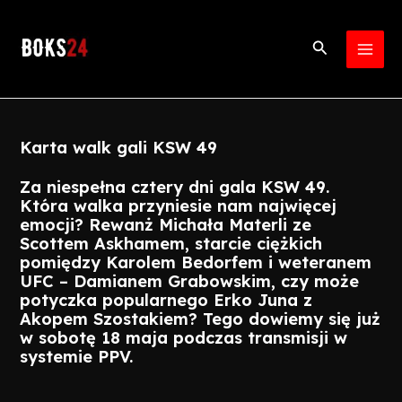
Skip
Post
MAI
to
navigation
Search
MEN
content
Karta walk gali KSW 49
Za niespełna cztery dni gala KSW 49.
Która walka przyniesie nam najwięcej
emocji? Rewanż Michała Materli ze
Scottem Askhamem, starcie ciężkich
pomiędzy Karolem Bedorfem i weteranem
UFC – Damianem Grabowskim, czy może
potyczka popularnego Erko Juna z
Akopem Szostakiem? Tego dowiemy się już
w sobotę 18 maja podczas transmisji w
systemie PPV.