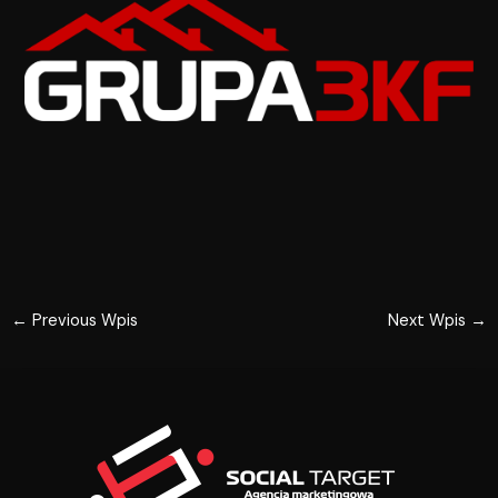
←
Previous Wpis
Next Wpis
→