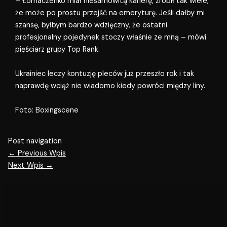
– Łomaczenko miał niesamowitą karierę, zrobił tak wiele,
że może po prostu przejść na emeryturę. Jeśli dałby mi
szansę, byłbym bardzo wdzięczny, że ostatni
profesjonalny pojedynek stoczy właśnie ze mną – mówi
pięściarz grupy Top Rank.
Ukrainiec leczy kontuzję pleców już przeszło rok i tak
naprawdę wciąż nie wiadomo kiedy powróci między liny.
Foto: Boxingscene
Post navigation
←
Previous Wpis
Next Wpis
→