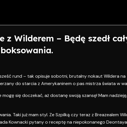
e z Wilderem – Będę szedł cał
l boksowania.
sześć rund – tak opisuje sobotni, brutalny nokaut Wildera na
erzany do starcia z Amerykaninem o pas mistrza świata w wad
ie mogę się doczekać, aż dostanę swoją szansę! Mam nadzieję
ania. Taki już mam styl. Ze Szpilką czy teraz z Breazealem Wi
wiada Kownacki pytany o receptę na niepokonanego Deontaya