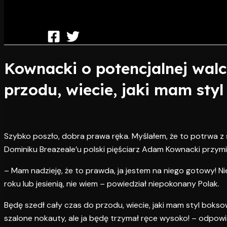
Kownacki o potencjalnej walc
przodu, wiecie, jaki mam sty
Szybko poszło, dobra prawa ręka. Myślałem, że to potrwa z 
Dominiku Breazeale’u polski pięściarz Adam Kownacki przymi
– Mam nadzieję, że to prawda, ja jestem na niego gotowy! N
roku lub jesienią, nie wiem – powiedział niepokonany Polak.
Będę szedł cały czas do przodu, wiecie, jaki mam styl boksow
szalone nokauty, ale ja będę trzymał ręce wysoko! – odpo