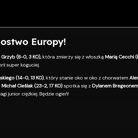
zostwo Europy!
 Grzyb (8-0, 3 KO),
która zmierzy się z włoszką
Marią Cecchi (8
ii super koguciej.
skiego
(14-0, 13 KO)
, który stanie oko w oko z chorwatem
Ale
ę
Michał Cieślak (23-2, 17 KO)
spotka się z
Dylanem Bregeonem (
 junior ciężkiej. Będzie ogień!