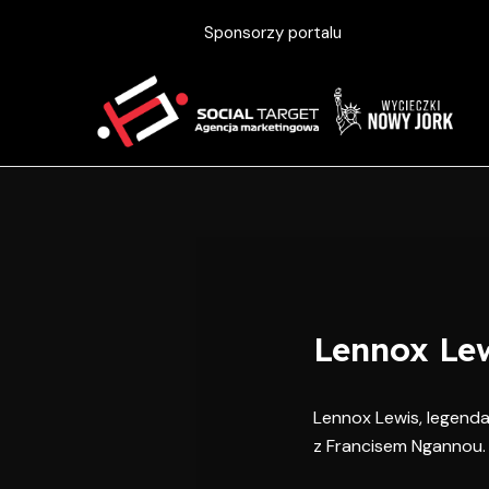
Skip
Post
Sponsorzy portalu
to
navigation
content
Lennox Lew
Lennox Lewis, legenda
z Francisem Ngannou. 