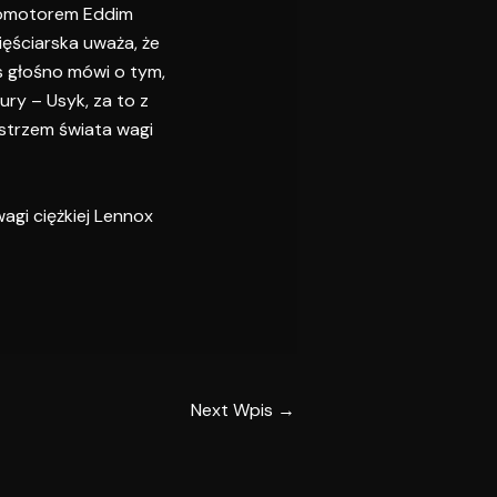
promotorem Eddim
ięściarska uważa, że
 głośno mówi o tym,
ry – Usyk, za to z
strzem świata wagi
agi ciężkiej Lennox
Next Wpis
→