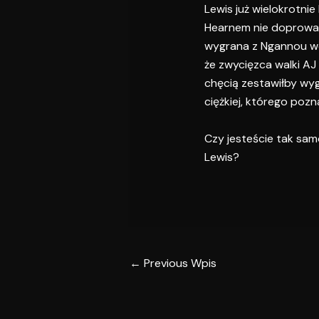
Lewis już wielokrotni
Hearnem nie doprowadz
wygrana z Ngannou wc
że zwycięzca walki AJ
chęcią zestawiłby wy
ciężkiej, którego pozn
Czy jesteście tak sam
Lewis?
←
Previous Wpis