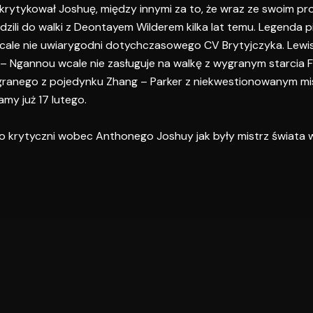
e krytykował Joshuę, między innymi za to, że wraz ze swoim 
ili do walki z Deontayem Wilderem kilka lat temu. Legenda p
ale nie uwiarygodni dotychczasowego CV Brytyjczyka. Lewis
 – Ngannou wcale nie zasługuje na walkę z wygranym starcia Fu
granego z pojedynku Zhang – Parker z niekwestionowanym mi
amy już 17 lutego.
o krytyczni wobec Anthonego Joshuy jak były mistrz świata w