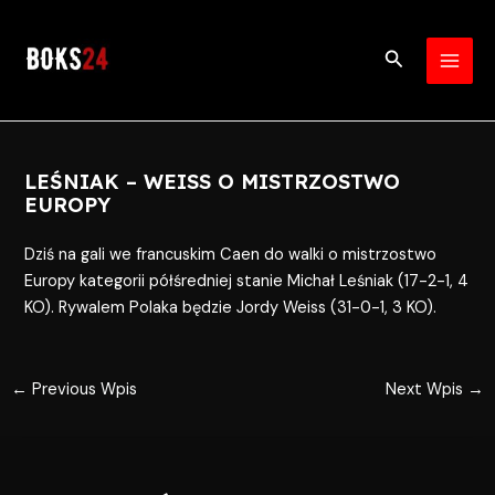
Skip
Post
MAI
to
navigation
Search
MEN
content
LEŚNIAK – WEISS O MISTRZOSTWO
EUROPY
Dziś na gali we francuskim Caen do walki o mistrzostwo
Europy kategorii półśredniej stanie Michał Leśniak (17-2-1, 4
KO). Rywalem Polaka będzie Jordy Weiss (31-0-1, 3 KO).
←
Previous Wpis
Next Wpis
→