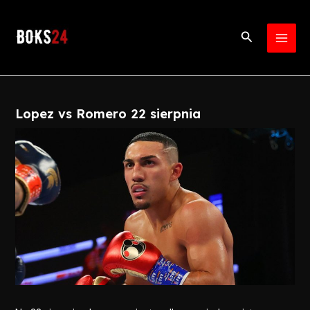
Skip
Post
MAI
to
navigation
Search
MEN
content
Lopez vs Romero 22 sierpnia